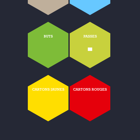
BUTS
PASSES
-
CARTONS JAUNES
CARTONS ROUGES