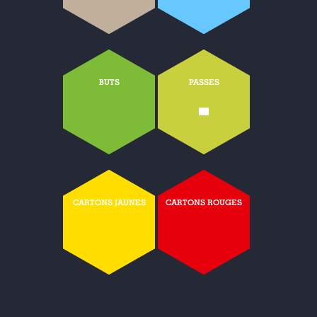
BUTS
PASSES
-
CARTONS JAUNES
CARTONS ROUGES