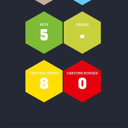
BUTS
PASSES
5
-
CARTONS JAUNES
CARTONS ROUGES
8
0