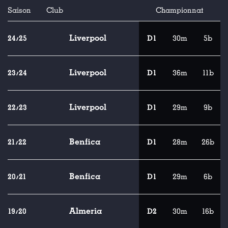
Saison
Club
Championnat
Liverpool
24/25
D1
30m
5b
Liverpool
23/24
D1
36m
11b
Liverpool
22/23
D1
29m
9b
Benfica
21/22
D1
28m
26b
Benfica
20/21
D1
29m
6b
Almeria
19/20
D2
30m
16b