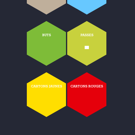
BUTS
PASSES
-
CARTONS JAUNES
CARTONS ROUGES