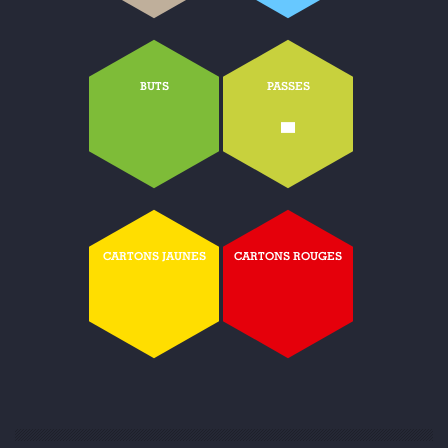
BUTS
PASSES
-
CARTONS JAUNES
CARTONS ROUGES