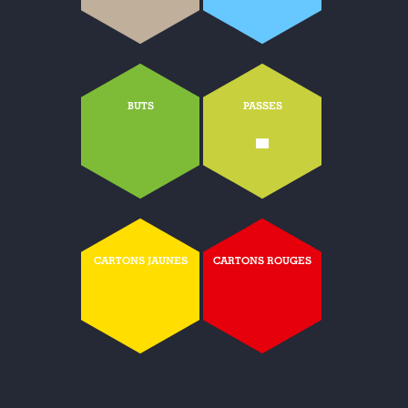
BUTS
PASSES
-
CARTONS JAUNES
CARTONS ROUGES