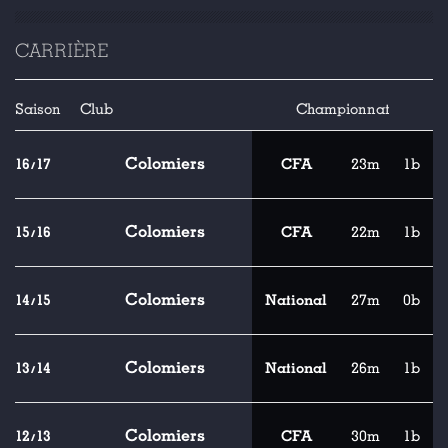
CARRIÈRE
Saison
Club
Championnat
Colomiers
16/17
CFA
23m
1b
Colomiers
15/16
CFA
22m
1b
Colomiers
14/15
National
27m
0b
Colomiers
13/14
National
26m
1b
Colomiers
12/13
CFA
30m
1b