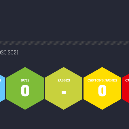
0-2021
S
BUTS
PASSES
CARTONS JAUNES
C
0
-
0