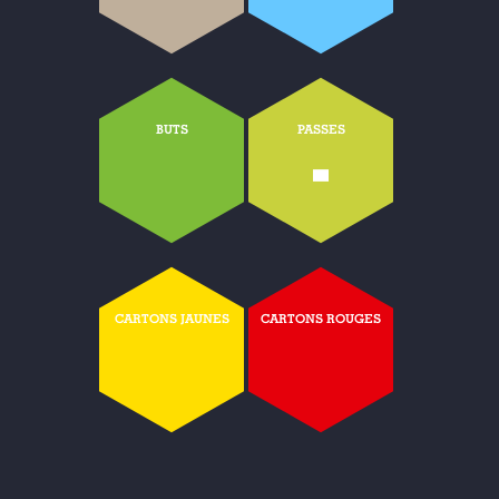
BUTS
PASSES
-
CARTONS JAUNES
CARTONS ROUGES