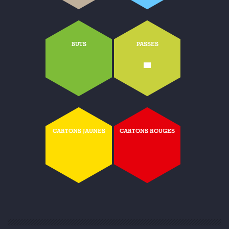
BUTS
PASSES
-
CARTONS JAUNES
CARTONS ROUGES