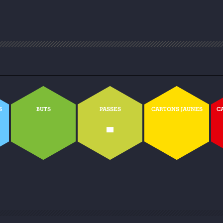
S
BUTS
PASSES
CARTONS JAUNES
C
-