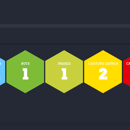
S
BUTS
PASSES
CARTONS JAUNES
C
2
1
1
2