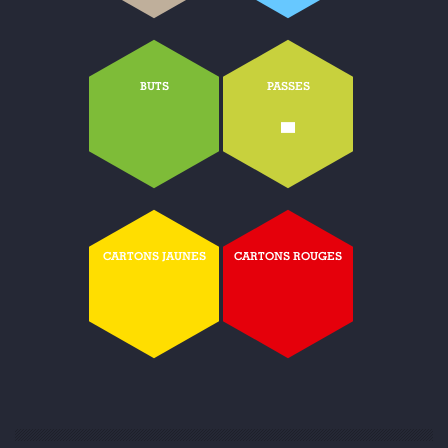
BUTS
PASSES
-
CARTONS JAUNES
CARTONS ROUGES