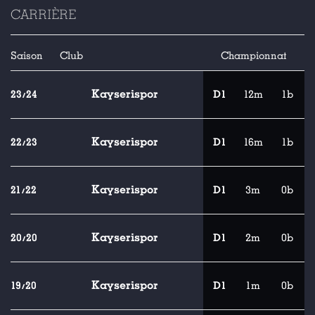
CARRIÈRE
Saison
Club
Championnat
Kayserispor
23/24
D1
12m
1b
Kayserispor
22/23
D1
16m
1b
Kayserispor
21/22
D1
3m
0b
Kayserispor
20/20
D1
2m
0b
Kayserispor
19/20
D1
1m
0b