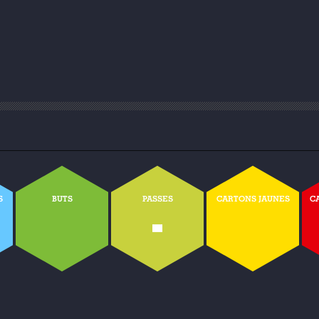
S
BUTS
PASSES
CARTONS JAUNES
C
-