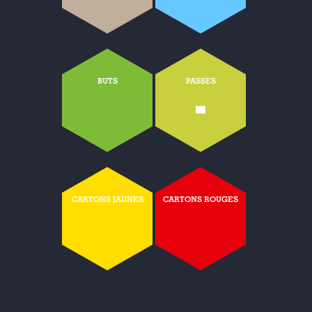
BUTS
PASSES
-
CARTONS JAUNES
CARTONS ROUGES