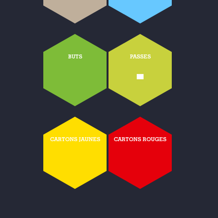
BUTS
PASSES
-
CARTONS JAUNES
CARTONS ROUGES