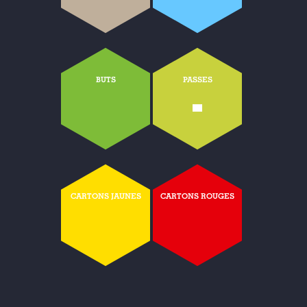
BUTS
PASSES
-
CARTONS JAUNES
CARTONS ROUGES