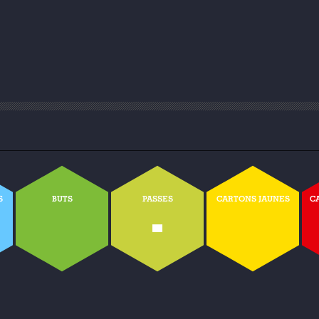
S
BUTS
PASSES
CARTONS JAUNES
C
-