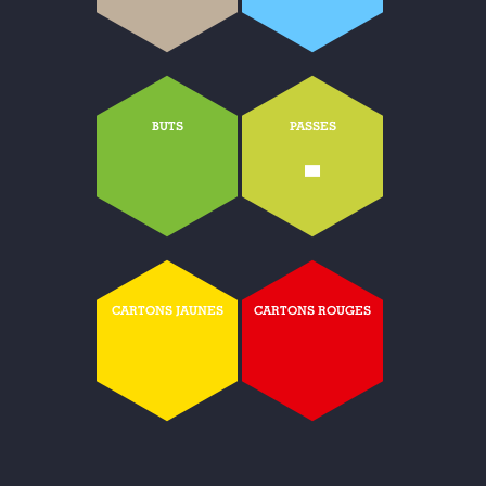
BUTS
PASSES
-
CARTONS JAUNES
CARTONS ROUGES