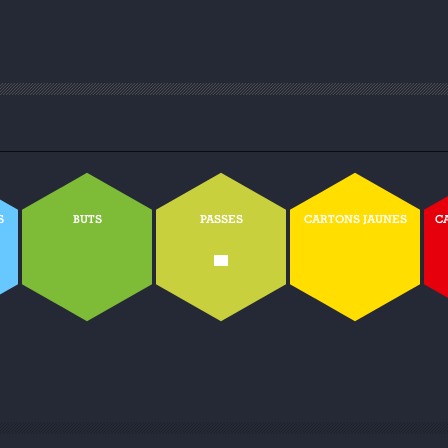
S
BUTS
PASSES
CARTONS JAUNES
C
-