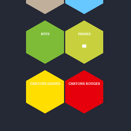
BUTS
PASSES
-
CARTONS JAUNES
CARTONS ROUGES