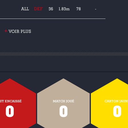
ALL
DEF
36
1.83m
78
-
+
VOIR PLUS
UT ENCAISSÉ
MATCH JOUÉ
CARTON JAUN
0
0
0