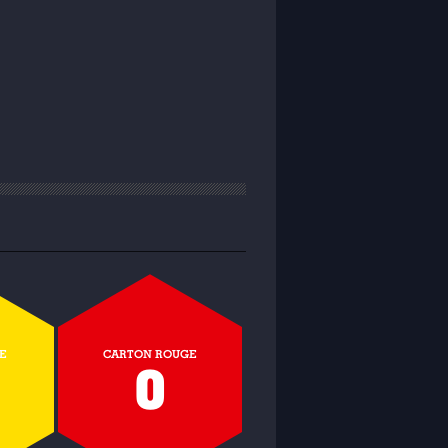
E
CARTON ROUGE
0