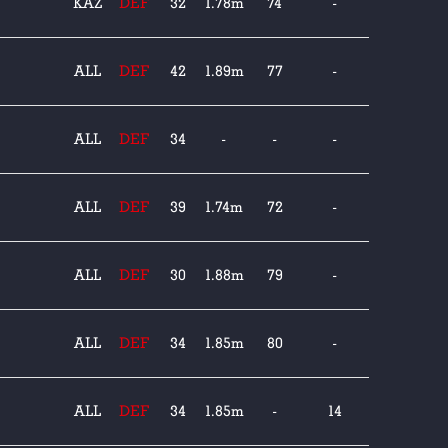
KAZ
DEF
32
1.78m
74
-
ALL
DEF
42
1.89m
77
-
ALL
DEF
34
-
-
-
ALL
DEF
39
1.74m
72
-
ALL
DEF
30
1.88m
79
-
ALL
DEF
34
1.85m
80
-
ALL
DEF
34
1.85m
-
14