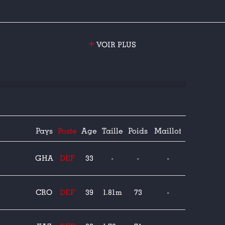
+
VOIR PLUS
Pays
Poste
Age
Taille
Poids
Maillot
GHA
DEF
33
-
-
-
CRO
DEF
39
1.81m
73
-