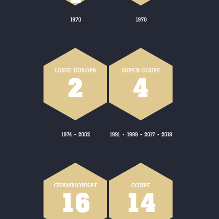
1970
1970
LIGUE EUROPA
SUPER COUPE
2
4
1974
2002
1991
1999
2017
2018
•
•
•
•
CHAMPIONNAT
COUPE
16
14