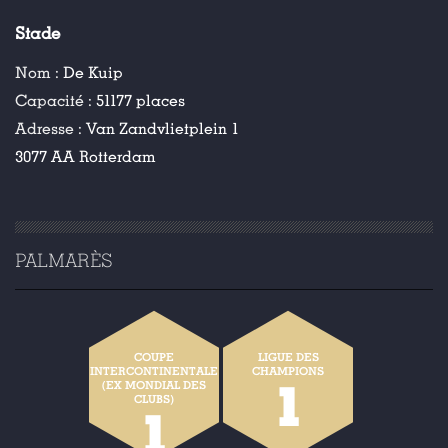
Stade
Nom :
De Kuip
Capacité :
51177 places
Adresse :
Van Zandvlietplein 1
3077 AA Rotterdam
PALMARÈS
COUPE
LIGUE DES
INTERCONTINENTALE
CHAMPIONS
1
(EX MONDIAL DES
CLUBS)
1