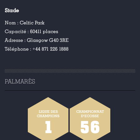
Stade
Nom :
Celtic Park
Capacité :
60411 places
Adresse :
Glasgow G40 3RE
Téléphone :
+44 871 226 1888
PALMARÈS
LIGUE DES
CHAMPIONNAT
CHAMPIONS
D'ECOSSE
1
56